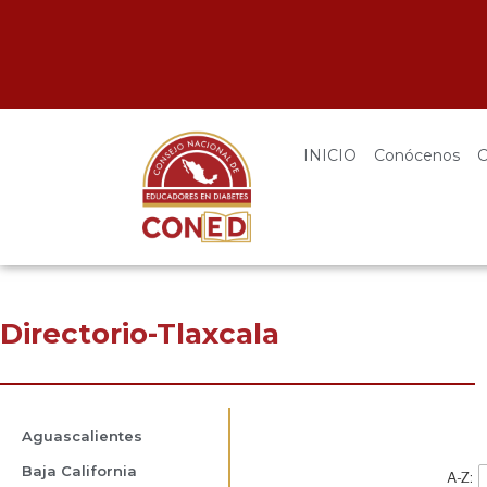
Por la educación en diabetes de excelencia 
Participa en nuestra próxima certificación como educador 
INICIO
Conócenos
C
Directorio-Tlaxcala
Aguascalientes
Baja California
A-Z: