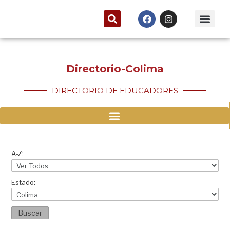
Certificación y r
Directorio Nacio
Directorio-Colima
DIRECTORIO DE EDUCADORES
A-Z:
Estado:
Buscar