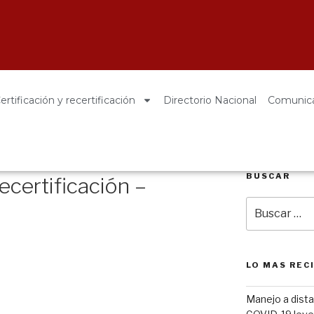
y con ética
en diabetes
ertificación y recertificación
Directorio Nacional
Comunic
BUSCAR
certificación –
LO MAS REC
Manejo a dista