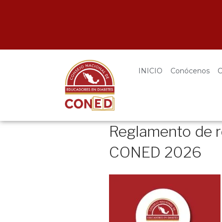
Por la educación en diabetes de excelencia 
Participa en nuestra próxima certificación como educador 
INICIO
Conócenos
C
Reglamento de re
CONED 2026