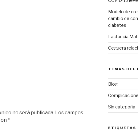
COVID-19 leve
Modelo de cree
cambio de co
diabetes
Lactancia Mat
Ceguera relac
TEMAS DEL 
Blog
Complicacione
Sin categoría
ónico no será publicada.
Los campos
 con
*
ETIQUETAS