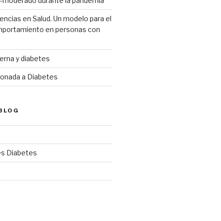
-moderado durante la pandemia
ncias en Salud. Un modelo para el
mportamiento en personas con
erna y diabetes
ionada a Diabetes
BLOG
s Diabetes