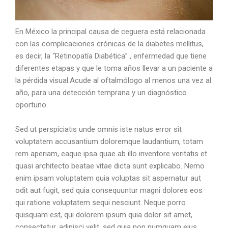
En México la principal causa de ceguera está relacionada
con las complicaciones crónicas de la diabetes mellitus,
es decir, la “Retinopatía Diabética” , enfermedad que tiene
diferentes etapas y que le toma años llevar a un paciente a
la pérdida visual.Acude al oftalmólogo al menos una vez al
año, para una detección temprana y un diagnóstico
oportuno.
Sed ut perspiciatis unde omnis iste natus error sit
voluptatem accusantium doloremque laudantium, totam
rem aperiam, eaque ipsa quae ab illo inventore veritatis et
quasi architecto beatae vitae dicta sunt explicabo. Nemo
enim ipsam voluptatem quia voluptas sit aspernatur aut
odit aut fugit, sed quia consequuntur magni dolores eos
qui ratione voluptatem sequi nesciunt. Neque porro
quisquam est, qui dolorem ipsum quia dolor sit amet,
consectetur, adipisci velit, sed quia non numquam eius