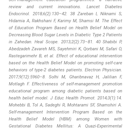
review and current innovations. Lancet Diabetes
Endocrinol. 2018;6(2):130–42. 38 Zareban I, Niknami S,
Hidarnia A, Rakhshani F, Karimy M, Shamsi M. The Effect
of Education Program Based on Health Belief Model on
Decreasing Blood Sugar Levels in Diabetic Type 2 Patients
in Zahedan. Heal Scope. 2013;2(2):73–81. 40 Shabibi P,
Abedzadeh Zavareh MS, Sayehmiri K, Qorbani M, Safari O,
Rastegarimehr B, et al. Effect of educational intervention
based on the Health Belief Model on promoting self-care
behaviors of type-2 diabetes patients. Electron Physician.
2017;9(12):5960–8. Solhi M, Gharibnavaz H, Jalilian F,
Motlagh F. Effectiveness of self-management promotion
educational program among diabetic patients based on
health belief model. J Educ Health Promot. 2014;3(1):14.
Mohebbi B, Tol A, Sadeghi R, Mohtarami SF, Shamshiri A.
Self-management Intervention Program Based on the
Health Belief Model (HBM) among Women with
Gestational Diabetes Mellitus: A Quazi-Experimental