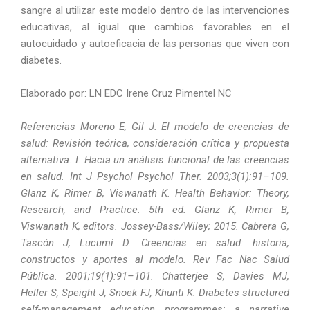
sangre al utilizar este modelo dentro de las intervenciones
educativas, al igual que cambios favorables en el
autocuidado y autoeficacia de las personas que viven con
diabetes.
Elaborado por: LN EDC Irene Cruz Pimentel NC
Referencias Moreno E, Gil J. El modelo de creencias de
salud: Revisión teórica, consideración crítica y propuesta
alternativa. I: Hacia un análisis funcional de las creencias
en salud. Int J Psychol Psychol Ther. 2003;3(1):91–109.
Glanz K, Rimer B, Viswanath K. Health Behavior: Theory,
Research, and Practice. 5th ed. Glanz K, Rimer B,
Viswanath K, editors. Jossey-Bass/Wiley; 2015. Cabrera G,
Tascón J, Lucumí D. Creencias en salud: historia,
constructos y aportes al modelo. Rev Fac Nac Salud
Pública. 2001;19(1):91–101. Chatterjee S, Davies MJ,
Heller S, Speight J, Snoek FJ, Khunti K. Diabetes structured
self-management education programmes: a narrative